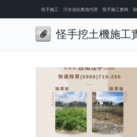
怪手施工
汙水池化糞池代理
怪手施工實例
怪手挖土機施工