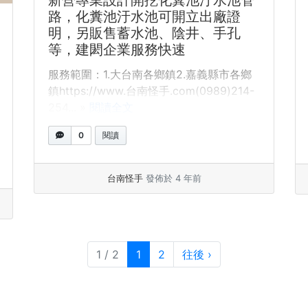
新營專業設計開挖化糞池汙水池管
路，化糞池汙水池可開立出廠證
明，另販售蓄水池、陰井、手孔
等，建閎企業服務快速
服務範圍：1.大台南各鄉鎮2.嘉義縣市各鄉
鎮https://www.台南怪手.com(0989)214-
254... »
閱讀全文
0
閱讀
台南怪手
發佈於 4 年前
目前頁面
頁次
1 / 2
1
2
往後
›