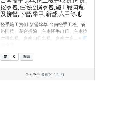
台南怪手除草,挖土機整地,開挖,開
挖承包,住宅挖掘承包,施工範圍遍
及柳營,下營,學甲,新營,六甲等地
怪手施工實例 新營除草 台南怪手工程、管
路開挖、花台拆除、台南怪手出租、台南挖
土機出租、台南山貓出租、台南土車... »
閱
讀全文
0
閱讀
台南怪手
發佈於 4 年前