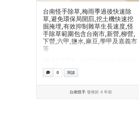
台南怪手除草,梅雨季過後快速除
草,避免環保局開罰,挖土機快速挖
掘掩埋,有效抑制雜草生長速度,怪
手除草範圍包含台南市,新營,柳營,
下營,六甲,鹽水,麻豆,學甲及嘉義市
等
?快速派車專線 : (0989)214-254 洪先生手
機立即通話請按此Line立即通話請按此 台南
0
閱讀
怪手除草,... »
閱讀全文
台南怪手
發佈於 4 年前
頁面導覽