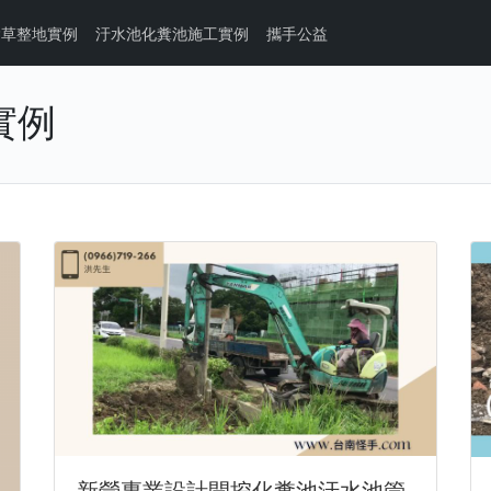
除草整地實例
汙水池化糞池施工實例
攜手公益
實例