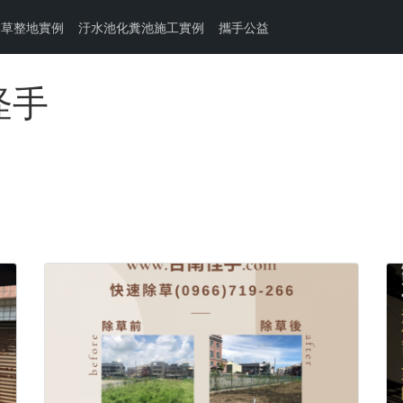
除草整地實例
汙水池化糞池施工實例
攜手公益
怪手