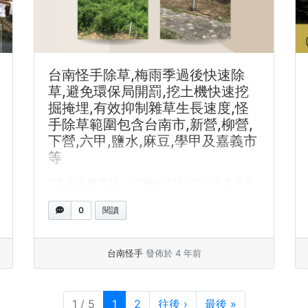
台南怪手除草,梅雨季過後快速除
草,避免環保局開罰,挖土機快速挖
掘掩埋,有效抑制雜草生長速度,怪
手除草範圍包含台南市,新營,柳營,
下營,六甲,鹽水,麻豆,學甲及嘉義市
等
?快速派車專線 : (0989)214-254 洪先生手
機立即通話請按此Line立即通話請按此 台南
0
閱讀
怪手除草,... »
閱讀全文
台南怪手
發佈於 4 年前
目前頁面
頁次
1 / 5
1
2
往後
›
最後
»