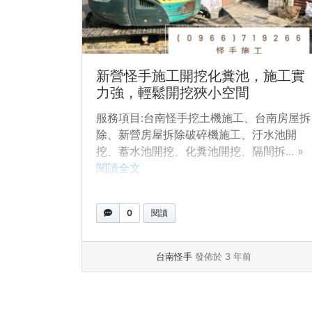
新營怪手施工開挖化糞池，施工實
力強，輕鬆開挖狹小空間
服務項目:台南怪手挖土機施工、台南房屋拆
除、新營房屋拆除破碎機施工、汙水池開
挖、蓄水池開挖、化糞池開挖、隔間拆... »
閱讀全文
0
閱讀
台南怪手
發佈於 3 年前
頁面導覽