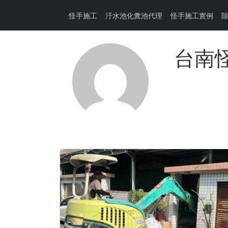
怪手施工
汙水池化糞池代理
怪手施工實例
台南