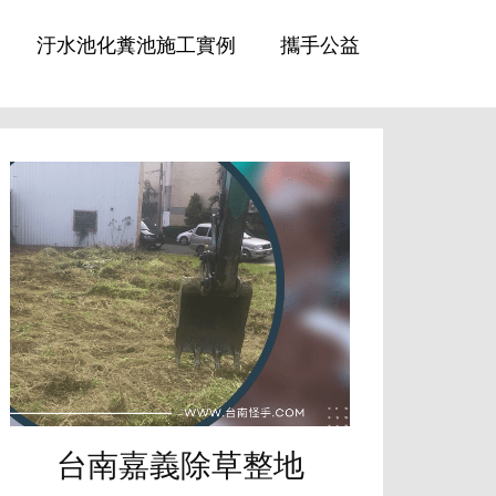
汙水池化糞池施工實例
攜手公益
台南嘉義除草整地