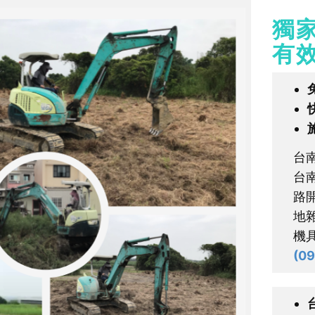
獨
有
台
台
路
地
機
(​