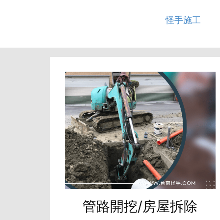
怪手施工
管路開挖/房屋拆除