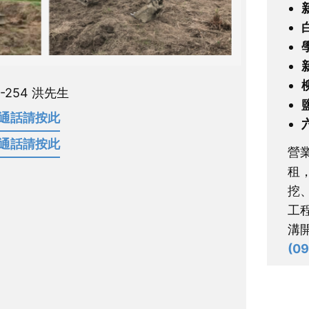
4-254 洪先生
通話請按此
即通話請按此
營
租
挖
工
溝
(​