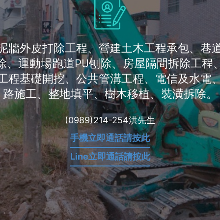
水泥牆外皮打除工程、營建土木工程承包、巷
除、運動場跑道PU刨除、房屋隔間拆除工程
​工程基礎開挖、公共管溝工程、電信及水電
路施工、整地填平、樹木移植、裝潢拆除。
(0989)214-254洪先生
手機立即通話請按此
Line立即通話請按此