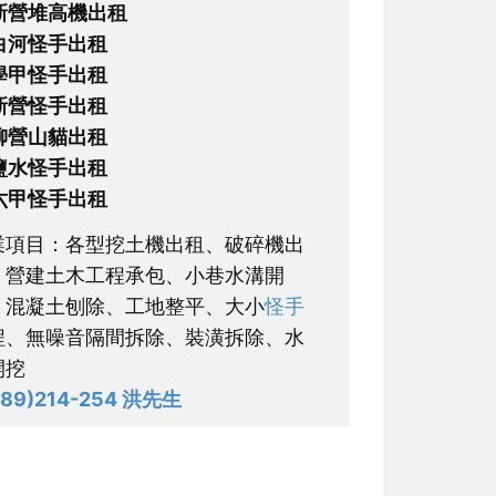
新營堆高機出租
白河怪手出租
學甲怪手出租
新營怪手出租
柳營山貓出租
鹽水怪手出租
六甲怪手出租
業項目：各型挖土機出租、破碎機出
，營建土木工程承包、小巷水溝開
、混凝土刨除、工地整平、大小
怪手
程、無噪音隔間拆除、裝潢拆除、水
開挖
0989)214-254 洪先生