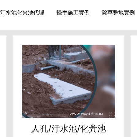
汙水池化糞池代理
怪手施工實例
除草整地實例
人孔/汙水池/化糞池