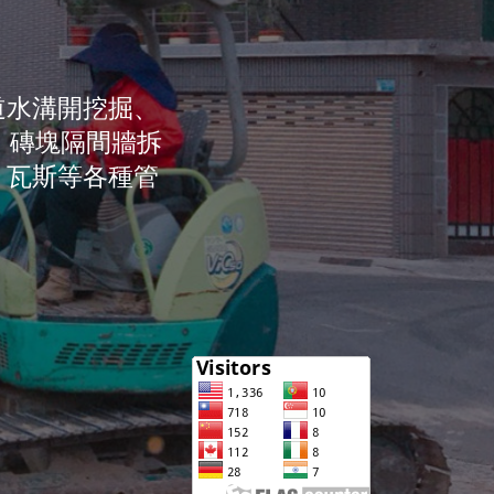
道水溝開挖掘、
、磚塊隔間牆拆
、瓦斯等各種管