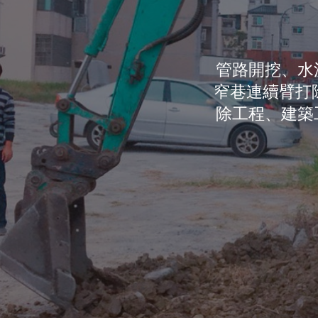
管路開挖​、
窄巷連續臂打
除工程、建築