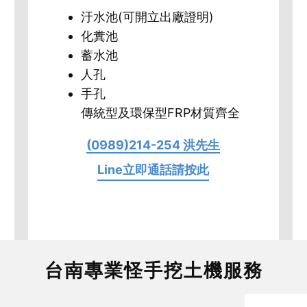
汙水池​(可開立出廠證明)
化糞池
蓄水池
人孔
手孔
傳統型及環保型FRP材質齊全
(0989)214-254 洪先生
Line立即通話請按此
台南專業怪手挖土機服務