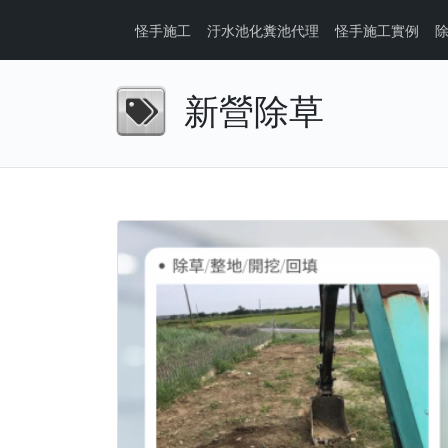
怪手施工
汙水池化糞池代理
怪手施工實例
新營除草