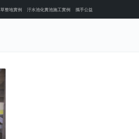
除草整地實例
汙水池化糞池施工實例
攜手公益