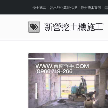
怪手施工
汙水池化糞池代理
怪手施工實例
新營挖土機施工