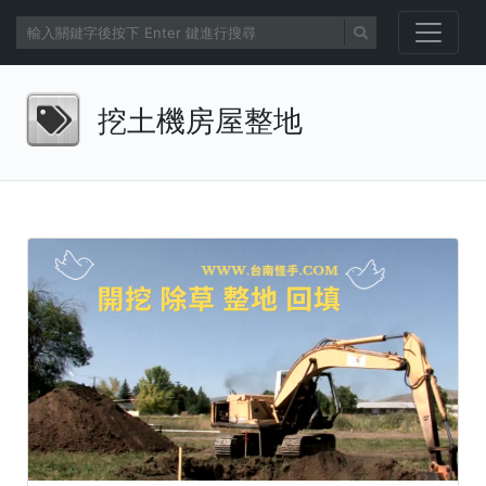
挖土機房屋整地