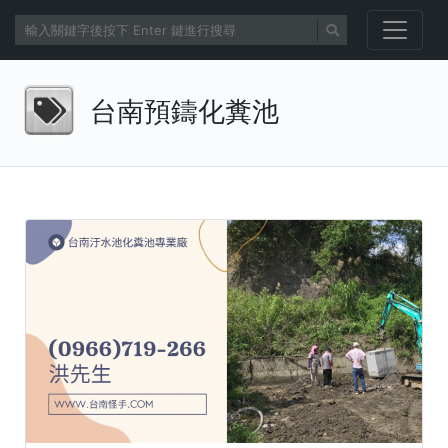
台南預鑄化糞池