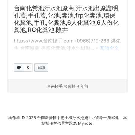
台南化糞池汙水池廠商,汙水池出廠證明,
孔蓋,手孔蓋,化池,糞池,frp化糞池,環保
化糞池,手孔,化糞池,6人化糞池,6人份化
糞池,RC化糞池,陰井
https://www.台南怪手.com (0966)719-266 洪先
生 台南廠商 專業化糞池,汙水池出廠... »
閱讀全文
0
閱讀
台南怪手
發佈於 4 年前
著作權 © 2026
台南新營怪手挖土機汙水池施工
. 保留一切權利。 本
站採用的佈景主題為
Mynote
.