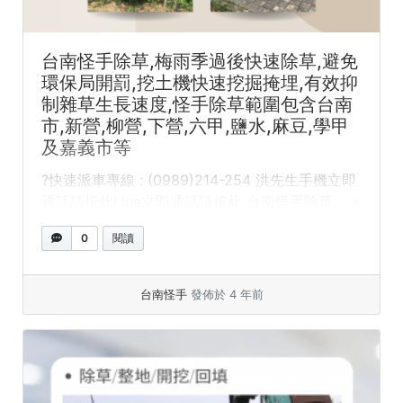
台南怪手除草,梅雨季過後快速除草,避免
環保局開罰,挖土機快速挖掘掩埋,有效抑
制雜草生長速度,怪手除草範圍包含台南
市,新營,柳營,下營,六甲,鹽水,麻豆,學甲
及嘉義市等
?快速派車專線 : (0989)214-254 洪先生手機立即
通話請按此Line立即通話請按此 台南怪手除草,... »
閱讀全文
0
閱讀
台南怪手
發佈於 4 年前