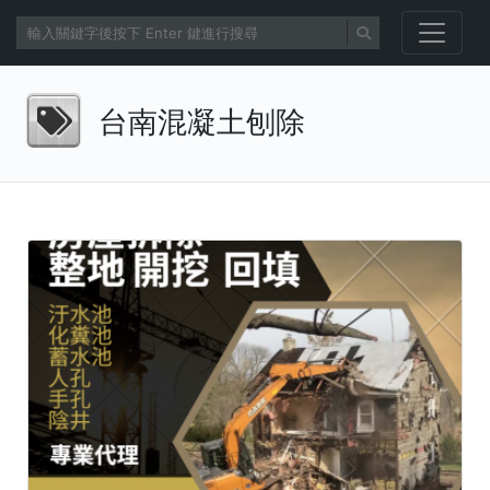
台南混凝土刨除