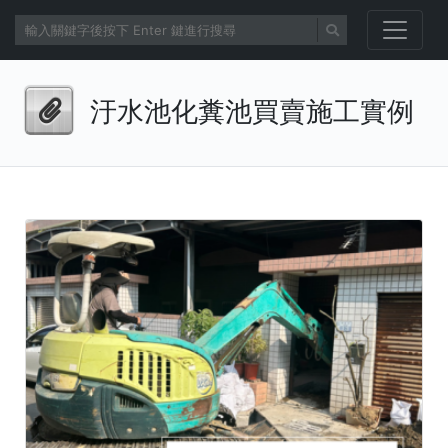
汙水池化糞池買賣施工實例