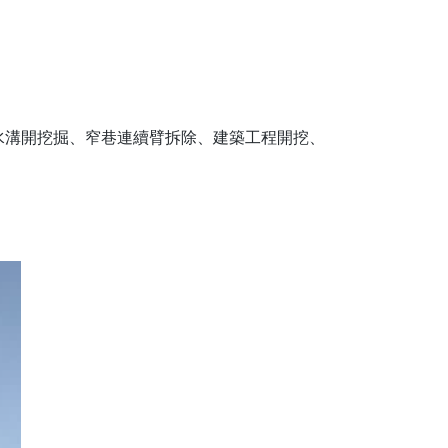
水溝開挖掘、窄巷連續臂拆除、建築工程開挖、