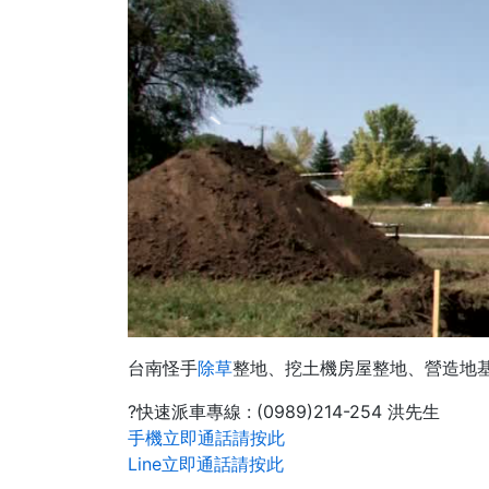
台南怪手
除草
整地、挖土機房屋整地、營造地
?快速派車專線 : (0989)214-254 洪先生
手機立即通話請按此
Line立即通話請按此