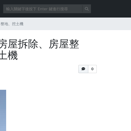
手整地、挖土機
房屋拆除、房屋整
土機
0