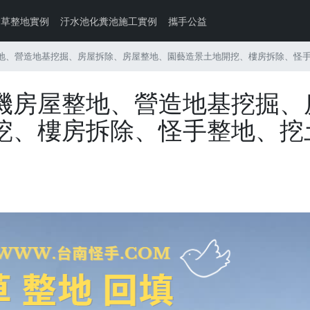
除草整地實例
汙水池化糞池施工實例
攜手公益
地、營造地基挖掘、房屋拆除、房屋整地、園藝造景土地開挖、樓房拆除、怪
機房屋整地、營造地基挖掘、
挖、樓房拆除、怪手整地、挖