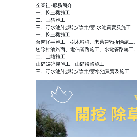
企業社-服務簡介
一、挖土機施工
二、山貓施工
三、汙水池/化糞池/陰井/蓄 水池買賣及施工
一、挖土機施工
台南怪手施工、樹木移植、老舊建物拆除施工
刨除柏油路面、電信管路施工、水電管路施工
二、山貓施工
山貓破碎機施工、山貓掃路施工。
三、汙水池/化糞池/陰井/蓄水池買賣及施工