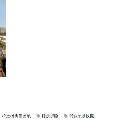
挖土機房屋整地
樓房拆除
營造地基挖掘