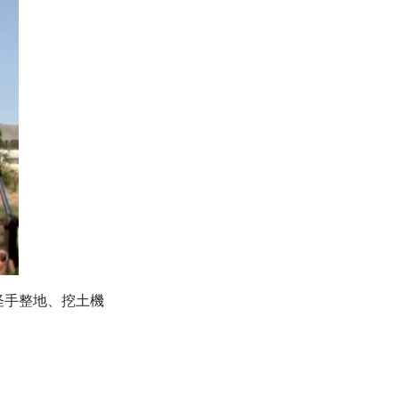
怪手整地、挖土機